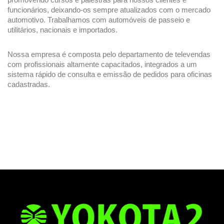
funcionários, deixando-os sempre atualizados com o mercado 
automotivo. Trabalhamos com automóveis de passeio e 
utilitários, nacionais e importados.  
Nossa empresa é composta pelo departamento de televendas 
com profissionais altamente capacitados, integrados a um 
sistema rápido de consulta e emissão de pedidos para oficinas 
cadastradas. 