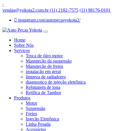
;
vendas@yokota2.com.br
(11) 2182-7575
(11) 98176-0101
instagram.com/autopecasyokota2/
Home
Sobre Nós
Serviços
Troca de óleo motor
Manuteção da suspensão
Manuteção de freios
instalação em geral
limpeza de radiadores
diagnostico de injeção eletrônica
Rebitagem de lona
Retífica de Tambor
Produtos
Motor
Suspensão
Freios
Injeção Eletrônica
Linha Pesada
Acessórios