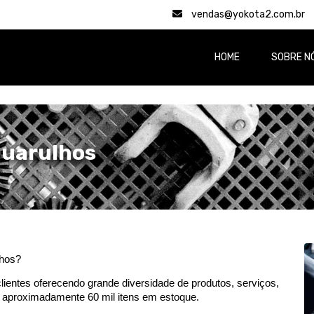
vendas@yokota2.com.br
HOME
SOBRE N
Guarulhos
hos? 
ientes oferecendo grande diversidade de produtos, serviços, 
m aproximadamente 60 mil itens em estoque.  