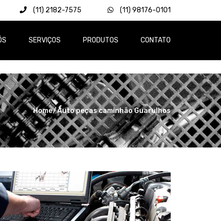
(11) 2182-7575
(11) 98176-0101
ÓS
SERVIÇOS
PRODUTOS
CONTATO
Home
Auto peças caminhão Guarulhos